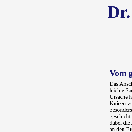
Dr.
Vom g
Das Ansch
leichte S
Ursache h
Knieen vor
besonders
geschieht
dabei die
an den Er