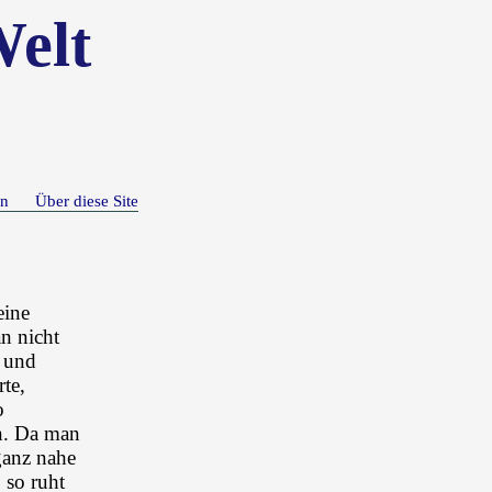
Welt
n
Über diese Site
eine
n nicht
n und
rte,
o
en. Da man
ganz nahe
 so ruht