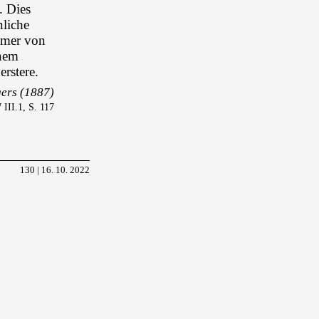
. Dies
nliche
mmer von
inem
erstere.
ers (1887)
II.1, S. 117
130 | 16. 10. 2022