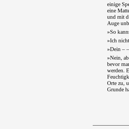
einige Spe
eine Matt
und mit d
Auge unb
»So kanns
»Ich nich
»Dein – –
»Nein, ab
bevor man
werden. E
Feuchtigk
Orte zu, 
Grunde ha