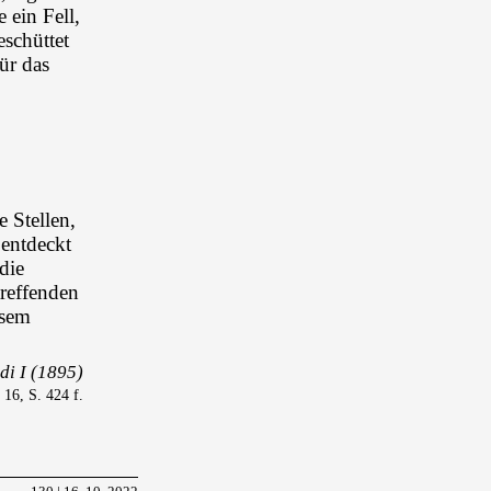
 ein Fell,
schüttet
ür das
 Stellen,
entdeckt
die
treffenden
esem
i I (1895)
 16, S. 424 f.