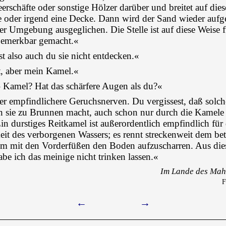
erschäfte oder sonstige Hölzer darüber und breitet auf diese
e oder irgend eine Decke. Dann wird der Sand wieder aufge
er Umgebung ausgeglichen. Die Stelle ist auf diese Weise f
emerkbar gemacht.«
t also auch du sie nicht entdecken.«
t, aber mein Kamel.«
 Kamel? Hat das schärfere Augen als du?«
er empfindlichere Geruchsnerven. Du vergissest, daß solche
 sie zu Brunnen macht, auch schon nur durch die Kamele 
in durstiges Reitkamel ist außerordentlich empfindlich für 
eit des verborgenen Wassers; es rennt streckenweit dem be
um mit den Vorderfüßen den Boden aufzuscharren. Aus di
be ich das meinige nicht trinken lassen.«
Im Lande des Mahd
F
←
→