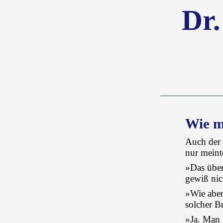
Dr.
Wie m
Auch der 
nur meint
»Das überl
gewiß nic
»Wie aber
solcher B
»Ja. Man 