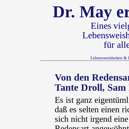
Dr. May er
Eines vie
Lebensweish
für al
Lebensweisheiten & 
Von den Redensa
Tante Droll, Sa
Es ist ganz eigentüml
daß es selten einen r
sich nicht irgend ein
Redensart angewöhnt