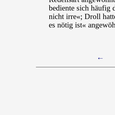
bediente sich häufig
nicht irre«; Droll ha
es nötig ist« angewöh
←