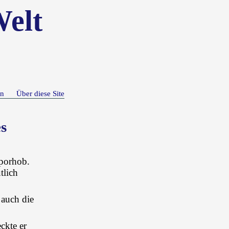
Welt
n
Über diese Site
s
mporhob.
tlich
 auch die
ckte er