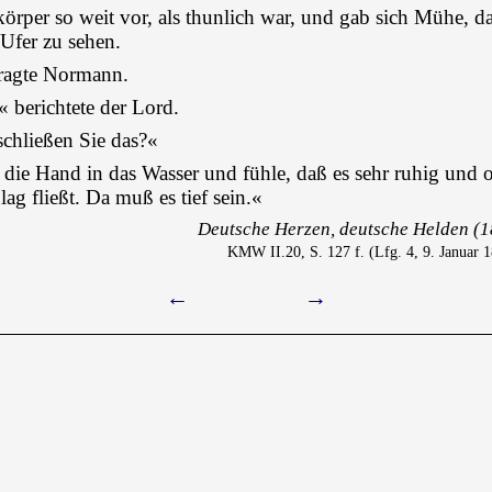
örper so weit vor, als thunlich war, und gab sich Mühe, d
 Ufer zu sehen.
ragte Normann.
s« berichtete der Lord.
chließen Sie das?«
e die Hand in das Wasser und fühle, daß es sehr ruhig und 
ag fließt. Da muß es tief sein.«
Deutsche Herzen, deutsche Helden (
KMW II.20, S. 127 f. (Lfg. 4, 9. Januar 1
←
→