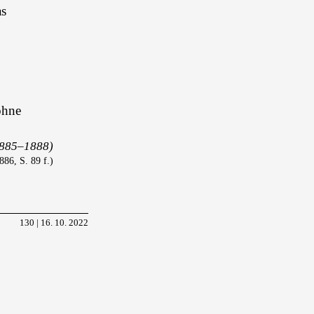
as
ohne
1885–1888)
886, S. 89 f.)
130 | 16. 10. 2022