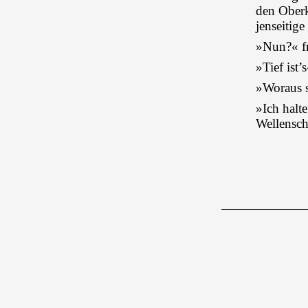
den Oberk
jenseitige
»Nun?« f
»Tief ist’
»Woraus s
»Ich halt
Wellenschl