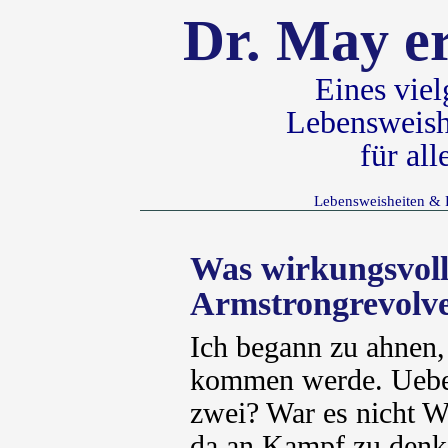
Dr. May er
Eines vie
Lebensweish
für al
Lebensweisheiten & 
Was wirkungsvolle
Armstrongrevolv
Ich begann zu ahnen
kommen werde. Uebe
zwei? War es nicht W
da an Kampf zu denk