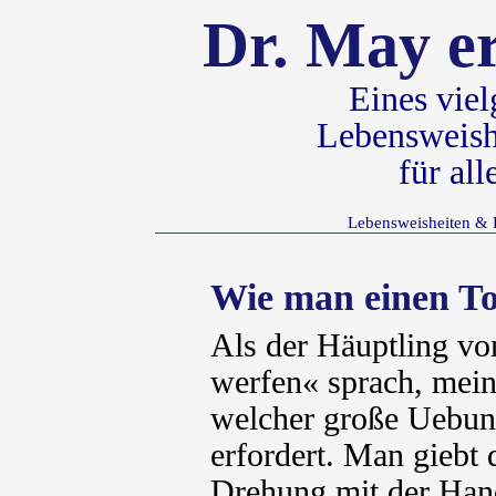
Dr. May er
Eines vie
Lebensweish
für al
Lebensweisheiten & 
Wie man einen T
Als der Häuptling 
werfen« sprach, mein
welcher große Uebun
erfordert. Man gieb
Drehung mit der Hand